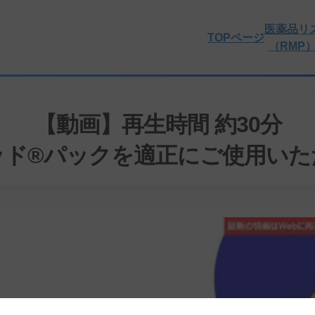
医薬品リ
TOPページ
（RMP
【動画】再生時間 約30分
ッド®パックを適正にご使用いた