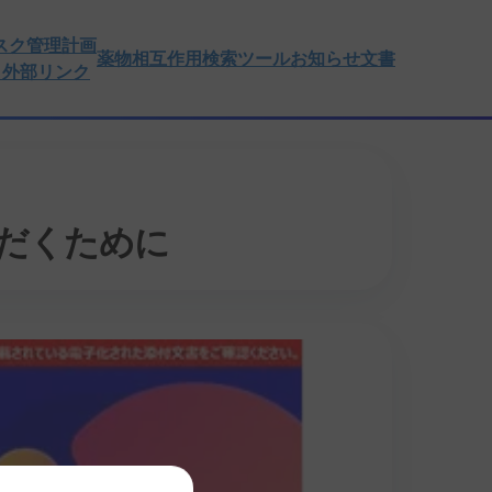
スク管理計画
薬物相互作用検索ツール
お知らせ文書
）外部リンク
だくために
Error Code:
VID
Technical details